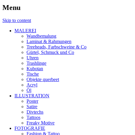
Menu
Skip to content
MALEREI
Wandbemalung
Laminat & Rahmungen
Treeheads, Farbschweine & Co
Gürtel, Schmuck und Co
Uhren
Trashlinge
Kubotan
Tische
Objekte querbeet
Acryl
Öl
ILLUSTRATION
Poster
Satire
Divtechs
Tattoos
Freaky Motive
FOTOGRAFIE
Fashion & Tattoo