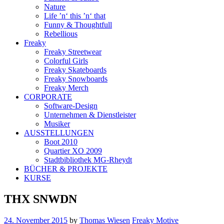
Nature
Life ’n‘ this ’n‘ that
Funny & Thoughtfull
Rebellious
Freaky
Freaky Streetwear
Colorful Girls
Freaky Skateboards
Freaky Snowboards
Freaky Merch
CORPORATE
Software-Design
Unternehmen & Dienstleister
Musiker
AUSSTELLUNGEN
Boot 2010
Quartier XO 2009
Stadtbibliothek MG-Rheydt
BÜCHER & PROJEKTE
KURSE
THX SNWDN
24. November 2015
by
Thomas Wiesen
Freaky Motive