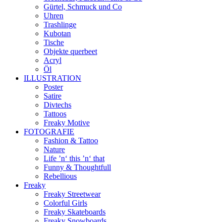
Gürtel, Schmuck und Co
Uhren
Trashlinge
Kubotan
Tische
Objekte querbeet
Acryl
Öl
ILLUSTRATION
Poster
Satire
Divtechs
Tattoos
Freaky Motive
FOTOGRAFIE
Fashion & Tattoo
Nature
Life ’n‘ this ’n‘ that
Funny & Thoughtfull
Rebellious
Freaky
Freaky Streetwear
Colorful Girls
Freaky Skateboards
Freaky Snowboards