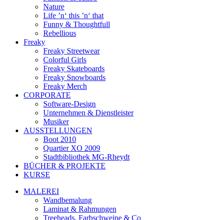
Nature
Life ’n‘ this ’n‘ that
Funny & Thoughtfull
Rebellious
Freaky
Freaky Streetwear
Colorful Girls
Freaky Skateboards
Freaky Snowboards
Freaky Merch
CORPORATE
Software-Design
Unternehmen & Dienstleister
Musiker
AUSSTELLUNGEN
Boot 2010
Quartier XO 2009
Stadtbibliothek MG-Rheydt
BÜCHER & PROJEKTE
KURSE
MALEREI
Wandbemalung
Laminat & Rahmungen
Treeheads, Farbschweine & Co