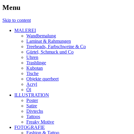
Menu
Skip to content
MALEREI
Wandbemalung
Laminat & Rahmungen
Treeheads, Farbschweine & Co
Gürtel, Schmuck und Co
Uhren
Trashlinge
Kubotan
Tische
Objekte querbeet
Acryl
Öl
ILLUSTRATION
Poster
Satire
Divtechs
Tattoos
Freaky Motive
FOTOGRAFIE
Fashion & Tattoo