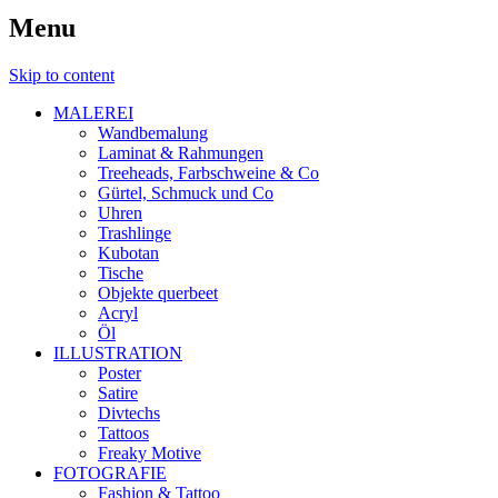
Menu
Skip to content
MALEREI
Wandbemalung
Laminat & Rahmungen
Treeheads, Farbschweine & Co
Gürtel, Schmuck und Co
Uhren
Trashlinge
Kubotan
Tische
Objekte querbeet
Acryl
Öl
ILLUSTRATION
Poster
Satire
Divtechs
Tattoos
Freaky Motive
FOTOGRAFIE
Fashion & Tattoo