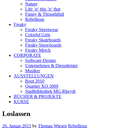
Nature
Life ’n‘ this ’n‘ that
Funny & Thoughtfull
Rebellious
Freaky
Freaky Streetwear
Colorful Girls
Freaky Skateboards
Freaky Snowboards
Freaky Merch
CORPORATE
Software-Design
Unternehmen & Dienstleister
Musiker
AUSSTELLUNGEN
Boot 2010
Quartier XO 2009
Stadtbibliothek MG-Rheydt
BÜCHER & PROJEKTE
KURSE
Loslassen
26. Januar 2015
by
Thomas Wiesen
Rebellious