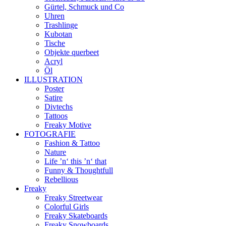
Gürtel, Schmuck und Co
Uhren
Trashlinge
Kubotan
Tische
Objekte querbeet
Acryl
Öl
ILLUSTRATION
Poster
Satire
Divtechs
Tattoos
Freaky Motive
FOTOGRAFIE
Fashion & Tattoo
Nature
Life ’n‘ this ’n‘ that
Funny & Thoughtfull
Rebellious
Freaky
Freaky Streetwear
Colorful Girls
Freaky Skateboards
Freaky Snowboards