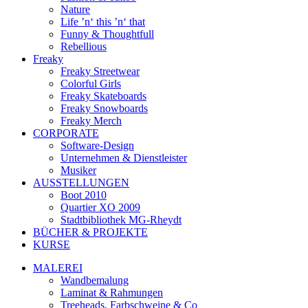
Nature
Life ’n‘ this ’n‘ that
Funny & Thoughtfull
Rebellious
Freaky
Freaky Streetwear
Colorful Girls
Freaky Skateboards
Freaky Snowboards
Freaky Merch
CORPORATE
Software-Design
Unternehmen & Dienstleister
Musiker
AUSSTELLUNGEN
Boot 2010
Quartier XO 2009
Stadtbibliothek MG-Rheydt
BÜCHER & PROJEKTE
KURSE
MALEREI
Wandbemalung
Laminat & Rahmungen
Treeheads, Farbschweine & Co