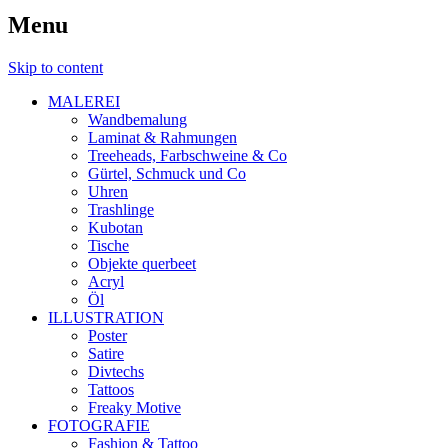
Menu
Skip to content
MALEREI
Wandbemalung
Laminat & Rahmungen
Treeheads, Farbschweine & Co
Gürtel, Schmuck und Co
Uhren
Trashlinge
Kubotan
Tische
Objekte querbeet
Acryl
Öl
ILLUSTRATION
Poster
Satire
Divtechs
Tattoos
Freaky Motive
FOTOGRAFIE
Fashion & Tattoo