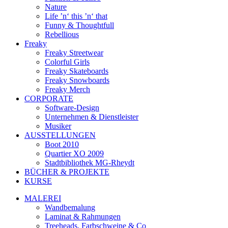
Nature
Life ’n‘ this ’n‘ that
Funny & Thoughtfull
Rebellious
Freaky
Freaky Streetwear
Colorful Girls
Freaky Skateboards
Freaky Snowboards
Freaky Merch
CORPORATE
Software-Design
Unternehmen & Dienstleister
Musiker
AUSSTELLUNGEN
Boot 2010
Quartier XO 2009
Stadtbibliothek MG-Rheydt
BÜCHER & PROJEKTE
KURSE
MALEREI
Wandbemalung
Laminat & Rahmungen
Treeheads, Farbschweine & Co