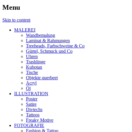
Menu
Skip to content
MALEREI
Wandbemalung
Laminat & Rahmungen
Treeheads, Farbschweine & Co
Gürtel, Schmuck und Co
Uhren
Trashlinge
Kubotan
Tische
Objekte querbeet
Acryl
Öl
ILLUSTRATION
Poster
Satire
Divtechs
Tattoos
Freaky Motive
FOTOGRAFIE
Fashion & Tattoo