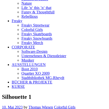
Nature
Life ’n‘ this ’n‘ that
Funny & Thoughtfull
Rebellious
Freaky
Freaky Streetwear
Colorful Girls
Freaky Skateboards
Freaky Snowboards
Freaky Merch
CORPORATE
Software-Design
Unternehmen & Dienstleister
Musiker
AUSSTELLUNGEN
Boot 2010
Quartier XO 2009
Stadtbibliothek MG-Rheydt
BÜCHER & PROJEKTE
KURSE
Silhouette 1
10. Mai 2023
by
Thomas Wiesen
Colorful Girls