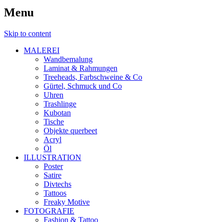
Menu
Skip to content
MALEREI
Wandbemalung
Laminat & Rahmungen
Treeheads, Farbschweine & Co
Gürtel, Schmuck und Co
Uhren
Trashlinge
Kubotan
Tische
Objekte querbeet
Acryl
Öl
ILLUSTRATION
Poster
Satire
Divtechs
Tattoos
Freaky Motive
FOTOGRAFIE
Fashion & Tattoo