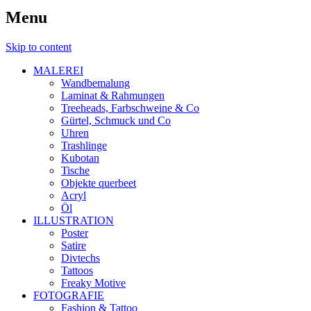
Menu
Skip to content
MALEREI
Wandbemalung
Laminat & Rahmungen
Treeheads, Farbschweine & Co
Gürtel, Schmuck und Co
Uhren
Trashlinge
Kubotan
Tische
Objekte querbeet
Acryl
Öl
ILLUSTRATION
Poster
Satire
Divtechs
Tattoos
Freaky Motive
FOTOGRAFIE
Fashion & Tattoo