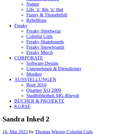
Nature
Life ’n‘ this ’n‘ that
Funny & Thoughtfull
Rebellious
Freaky
Freaky Streetwear
Colorful Girls
Freaky Skateboards
Freaky Snowboards
Freaky Merch
CORPORATE
Software-Design
Unternehmen & Dienstleister
Musiker
AUSSTELLUNGEN
Boot 2010
Quartier XO 2009
Stadtbibliothek MG-Rheydt
BÜCHER & PROJEKTE
KURSE
Sandra Inked 2
16. Mai 2023
by
Thomas Wiesen
Colorful Girls