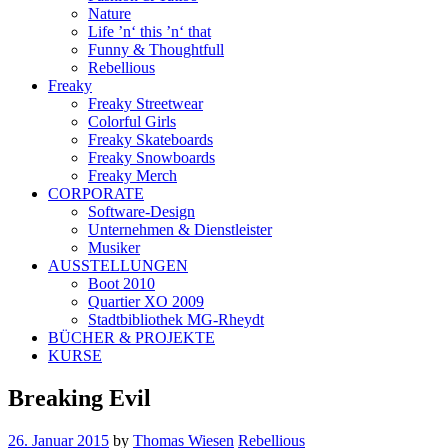
Nature
Life ’n‘ this ’n‘ that
Funny & Thoughtfull
Rebellious
Freaky
Freaky Streetwear
Colorful Girls
Freaky Skateboards
Freaky Snowboards
Freaky Merch
CORPORATE
Software-Design
Unternehmen & Dienstleister
Musiker
AUSSTELLUNGEN
Boot 2010
Quartier XO 2009
Stadtbibliothek MG-Rheydt
BÜCHER & PROJEKTE
KURSE
Breaking Evil
26. Januar 2015
by
Thomas Wiesen
Rebellious