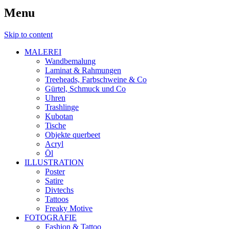
Menu
Skip to content
MALEREI
Wandbemalung
Laminat & Rahmungen
Treeheads, Farbschweine & Co
Gürtel, Schmuck und Co
Uhren
Trashlinge
Kubotan
Tische
Objekte querbeet
Acryl
Öl
ILLUSTRATION
Poster
Satire
Divtechs
Tattoos
Freaky Motive
FOTOGRAFIE
Fashion & Tattoo