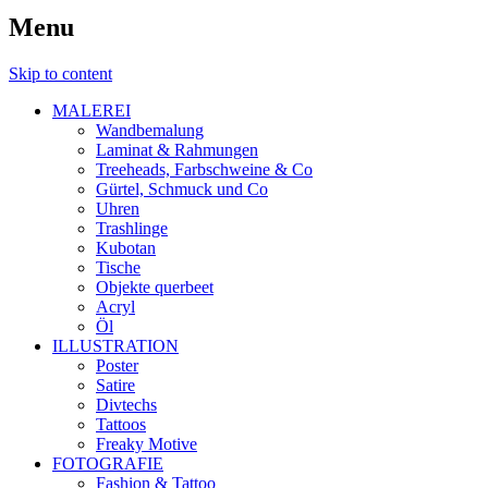
Menu
Skip to content
MALEREI
Wandbemalung
Laminat & Rahmungen
Treeheads, Farbschweine & Co
Gürtel, Schmuck und Co
Uhren
Trashlinge
Kubotan
Tische
Objekte querbeet
Acryl
Öl
ILLUSTRATION
Poster
Satire
Divtechs
Tattoos
Freaky Motive
FOTOGRAFIE
Fashion & Tattoo