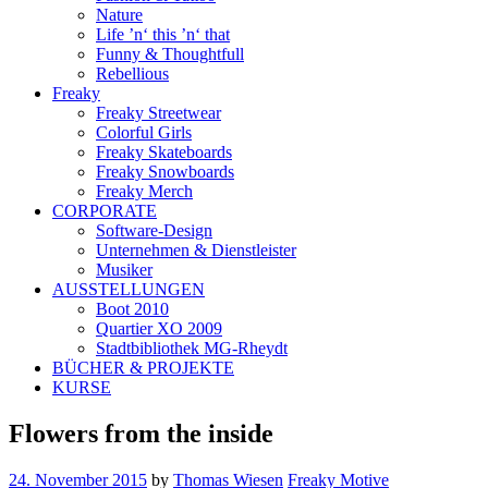
Nature
Life ’n‘ this ’n‘ that
Funny & Thoughtfull
Rebellious
Freaky
Freaky Streetwear
Colorful Girls
Freaky Skateboards
Freaky Snowboards
Freaky Merch
CORPORATE
Software-Design
Unternehmen & Dienstleister
Musiker
AUSSTELLUNGEN
Boot 2010
Quartier XO 2009
Stadtbibliothek MG-Rheydt
BÜCHER & PROJEKTE
KURSE
Flowers from the inside
24. November 2015
by
Thomas Wiesen
Freaky Motive