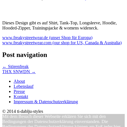
Dieses Design gibt es auf Shirt, Tank-Top, Longsleeve, Hoodie,
Hooded-Zipper, Trainingsjacke & womens wideneck.
www.freakystreetwear.de (unser Shop für Europa)
www.freakystreetwear.com (our shop for US, Canada & Australia)
Post navigation
←
Störenfreak
THX SNWDN
→
About
Lebenslauf
Presse
Kontakt
Impressum & Datenschutzerklärung
© 2014 ti-dablju-styles
Mit dem Besuch dieser Webseite erklären Sie sich mit den
Bedingungen der Datenschutzerklärung einverstanden. Die
Bedingungen der Datenschutzerklärung können am Fuß jeder hier