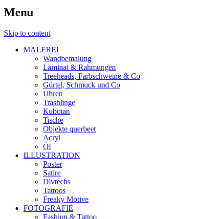
Menu
Skip to content
MALEREI
Wandbemalung
Laminat & Rahmungen
Treeheads, Farbschweine & Co
Gürtel, Schmuck und Co
Uhren
Trashlinge
Kubotan
Tische
Objekte querbeet
Acryl
Öl
ILLUSTRATION
Poster
Satire
Divtechs
Tattoos
Freaky Motive
FOTOGRAFIE
Fashion & Tattoo