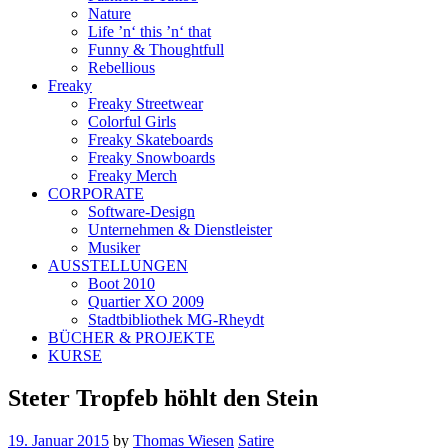
Nature
Life ’n‘ this ’n‘ that
Funny & Thoughtfull
Rebellious
Freaky
Freaky Streetwear
Colorful Girls
Freaky Skateboards
Freaky Snowboards
Freaky Merch
CORPORATE
Software-Design
Unternehmen & Dienstleister
Musiker
AUSSTELLUNGEN
Boot 2010
Quartier XO 2009
Stadtbibliothek MG-Rheydt
BÜCHER & PROJEKTE
KURSE
Steter Tropfeb höhlt den Stein
19. Januar 2015
by
Thomas Wiesen
Satire