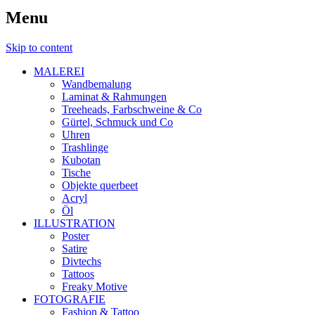
Menu
Skip to content
MALEREI
Wandbemalung
Laminat & Rahmungen
Treeheads, Farbschweine & Co
Gürtel, Schmuck und Co
Uhren
Trashlinge
Kubotan
Tische
Objekte querbeet
Acryl
Öl
ILLUSTRATION
Poster
Satire
Divtechs
Tattoos
Freaky Motive
FOTOGRAFIE
Fashion & Tattoo