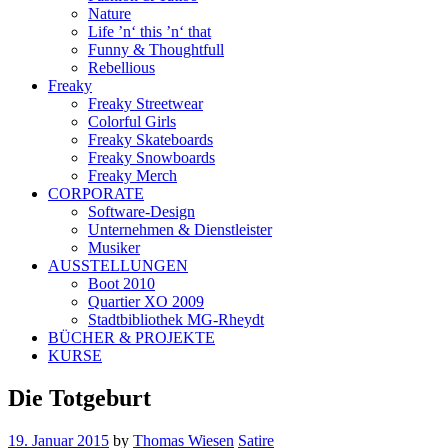
Nature
Life ’n‘ this ’n‘ that
Funny & Thoughtfull
Rebellious
Freaky
Freaky Streetwear
Colorful Girls
Freaky Skateboards
Freaky Snowboards
Freaky Merch
CORPORATE
Software-Design
Unternehmen & Dienstleister
Musiker
AUSSTELLUNGEN
Boot 2010
Quartier XO 2009
Stadtbibliothek MG-Rheydt
BÜCHER & PROJEKTE
KURSE
Die Totgeburt
19. Januar 2015
by
Thomas Wiesen
Satire