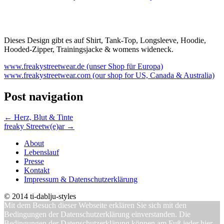
Dieses Design gibt es auf Shirt, Tank-Top, Longsleeve, Hoodie,
Hooded-Zipper, Trainingsjacke & womens wideneck.
www.freakystreetwear.de (unser Shop für Europa)
www.freakystreetwear.com (our shop for US, Canada & Australia)
Post navigation
←
Herz, Blut & Tinte
freaky Streetw(e)ar
→
About
Lebenslauf
Presse
Kontakt
Impressum & Datenschutzerklärung
© 2014 ti-dablju-styles
Mit dem Besuch dieser Webseite erklären Sie sich mit den
Bedingungen der Datenschutzerklärung einverstanden. Die
Bedingungen der Datenschutzerklärung können am Fuß jeder hier