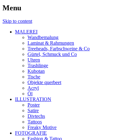
Menu
Skip to content
MALEREI
Wandbemalung
Laminat & Rahmungen
Treeheads, Farbschweine & Co
Gürtel, Schmuck und Co
Uhren
Trashlinge
Kubotan
Tische
Objekte querbeet
Acryl
Öl
ILLUSTRATION
Poster
Satire
Divtechs
Tattoos
Freaky Motive
FOTOGRAFIE
Fashion & Tattoo