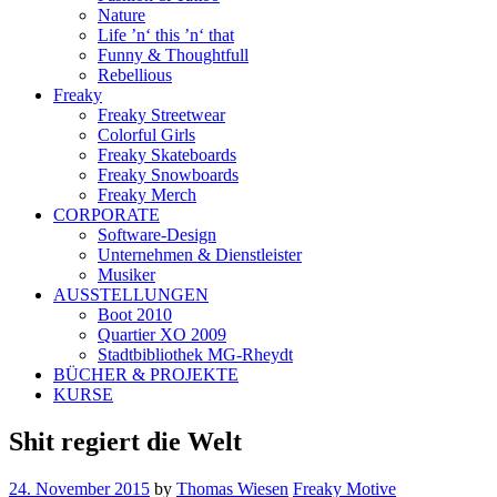
Nature
Life ’n‘ this ’n‘ that
Funny & Thoughtfull
Rebellious
Freaky
Freaky Streetwear
Colorful Girls
Freaky Skateboards
Freaky Snowboards
Freaky Merch
CORPORATE
Software-Design
Unternehmen & Dienstleister
Musiker
AUSSTELLUNGEN
Boot 2010
Quartier XO 2009
Stadtbibliothek MG-Rheydt
BÜCHER & PROJEKTE
KURSE
Shit regiert die Welt
24. November 2015
by
Thomas Wiesen
Freaky Motive