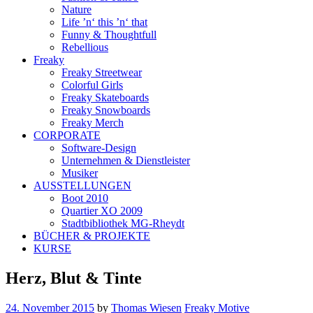
Nature
Life ’n‘ this ’n‘ that
Funny & Thoughtfull
Rebellious
Freaky
Freaky Streetwear
Colorful Girls
Freaky Skateboards
Freaky Snowboards
Freaky Merch
CORPORATE
Software-Design
Unternehmen & Dienstleister
Musiker
AUSSTELLUNGEN
Boot 2010
Quartier XO 2009
Stadtbibliothek MG-Rheydt
BÜCHER & PROJEKTE
KURSE
Herz, Blut & Tinte
24. November 2015
by
Thomas Wiesen
Freaky Motive