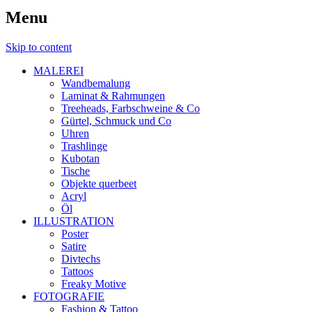
Menu
Skip to content
MALEREI
Wandbemalung
Laminat & Rahmungen
Treeheads, Farbschweine & Co
Gürtel, Schmuck und Co
Uhren
Trashlinge
Kubotan
Tische
Objekte querbeet
Acryl
Öl
ILLUSTRATION
Poster
Satire
Divtechs
Tattoos
Freaky Motive
FOTOGRAFIE
Fashion & Tattoo