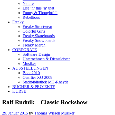
Nature
Life ’n‘ this ’n‘ that
Funny & Thoughtfull
Rebellious
Freaky
Freaky Streetwear
Colorful Girls
Freaky Skateboards
Freaky Snowboards
Freaky Merch
CORPORATE
Software-Design
Unternehmen & Dienstleister
Musiker
AUSSTELLUNGEN
Boot 2010
Quartier XO 2009
Stadtbibliothek MG-Rheydt
BÜCHER & PROJEKTE
KURSE
Ralf Rudnik – Classic Rockshow
29. Januar 2015
by
Thomas Wiesen
Musiker