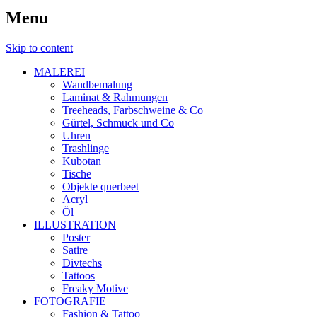
Menu
Skip to content
MALEREI
Wandbemalung
Laminat & Rahmungen
Treeheads, Farbschweine & Co
Gürtel, Schmuck und Co
Uhren
Trashlinge
Kubotan
Tische
Objekte querbeet
Acryl
Öl
ILLUSTRATION
Poster
Satire
Divtechs
Tattoos
Freaky Motive
FOTOGRAFIE
Fashion & Tattoo