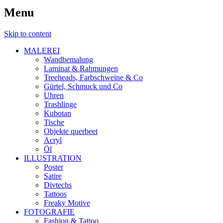
Menu
Skip to content
MALEREI
Wandbemalung
Laminat & Rahmungen
Treeheads, Farbschweine & Co
Gürtel, Schmuck und Co
Uhren
Trashlinge
Kubotan
Tische
Objekte querbeet
Acryl
Öl
ILLUSTRATION
Poster
Satire
Divtechs
Tattoos
Freaky Motive
FOTOGRAFIE
Fashion & Tattoo