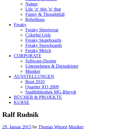
Nature
Life ’n‘ this ’n‘ that
Funny & Thoughtfull
Rebellious
Freaky
Freaky Streetwear
Colorful Girls
Freaky Skateboards
Freaky Snowboards
Freaky Merch
CORPORATE
Software-Design
Unternehmen & Dienstleister
Musiker
AUSSTELLUNGEN
Boot 2010
Quartier XO 2009
Stadtbibliothek MG-Rheydt
BÜCHER & PROJEKTE
KURSE
Ralf Rudnik
29. Januar 2015
by
Thomas Wiesen
Musiker