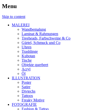
Menu
Skip to content
MALEREI
Wandbemalung
Laminat & Rahmungen
Treeheads, Farbschweine & Co
Gürtel, Schmuck und Co
Uhren
Trashlinge
Kubotan
Tische
Objekte querbeet
Acryl
Öl
ILLUSTRATION
Poster
Satire
Divtechs
Tattoos
Freaky Motive
FOTOGRAFIE
Fashion & Tattoo