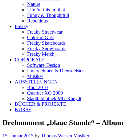
Nature
Life ’n‘ this ’n‘ that
Funny & Thoughtfull
Rebellious
Freaky
Freaky Streetwear
Colorful Girls
Freaky Skateboards
Freaky Snowboards
Freaky Merch
CORPORATE
Software-Design
Unternehmen & Dienstleister
Musiker
AUSSTELLUNGEN
Boot 2010
Quartier XO 2009
Stadtbibliothek MG-Rheydt
BÜCHER & PROJEKTE
KURSE
Drehmoment „blaue Stunde“ – Album
15. Januar 2015
by
Thomas Wiesen
Musiker