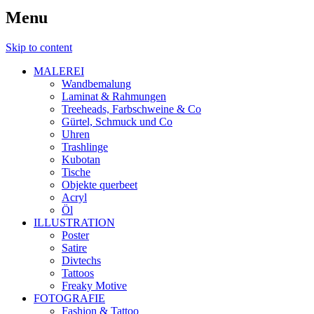
Menu
Skip to content
MALEREI
Wandbemalung
Laminat & Rahmungen
Treeheads, Farbschweine & Co
Gürtel, Schmuck und Co
Uhren
Trashlinge
Kubotan
Tische
Objekte querbeet
Acryl
Öl
ILLUSTRATION
Poster
Satire
Divtechs
Tattoos
Freaky Motive
FOTOGRAFIE
Fashion & Tattoo