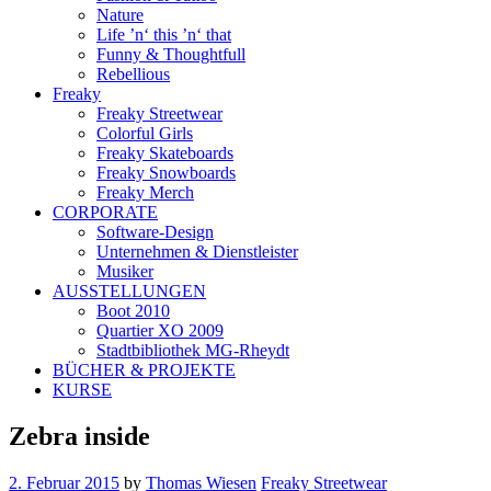
Nature
Life ’n‘ this ’n‘ that
Funny & Thoughtfull
Rebellious
Freaky
Freaky Streetwear
Colorful Girls
Freaky Skateboards
Freaky Snowboards
Freaky Merch
CORPORATE
Software-Design
Unternehmen & Dienstleister
Musiker
AUSSTELLUNGEN
Boot 2010
Quartier XO 2009
Stadtbibliothek MG-Rheydt
BÜCHER & PROJEKTE
KURSE
Zebra inside
2. Februar 2015
by
Thomas Wiesen
Freaky Streetwear