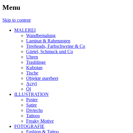
Menu
Skip to content
MALEREI
Wandbemalung
Laminat & Rahmungen
Treeheads, Farbschweine & Co
Gürtel, Schmuck und Co
Uhren
Trashlinge
Kubotan
Tische
Objekte querbeet
Acryl
Öl
ILLUSTRATION
Poster
Satire
Divtechs
Tattoos
Freaky Motive
FOTOGRAFIE
Fashion & Tattoo