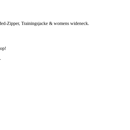
oded-Zipper, Trainingsjacke & womens wideneck.
hop!
.