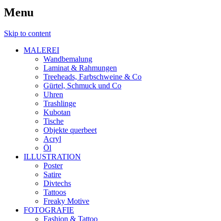
Menu
Skip to content
MALEREI
Wandbemalung
Laminat & Rahmungen
Treeheads, Farbschweine & Co
Gürtel, Schmuck und Co
Uhren
Trashlinge
Kubotan
Tische
Objekte querbeet
Acryl
Öl
ILLUSTRATION
Poster
Satire
Divtechs
Tattoos
Freaky Motive
FOTOGRAFIE
Fashion & Tattoo