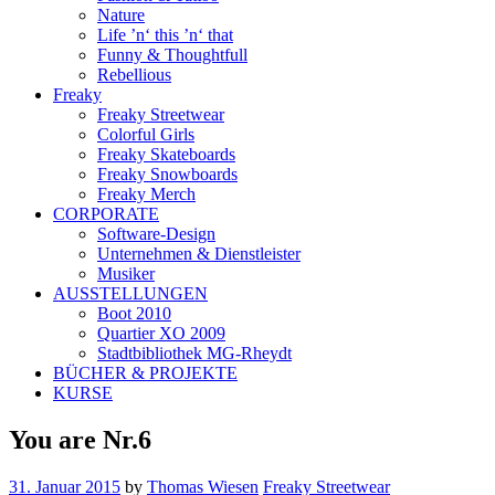
Nature
Life ’n‘ this ’n‘ that
Funny & Thoughtfull
Rebellious
Freaky
Freaky Streetwear
Colorful Girls
Freaky Skateboards
Freaky Snowboards
Freaky Merch
CORPORATE
Software-Design
Unternehmen & Dienstleister
Musiker
AUSSTELLUNGEN
Boot 2010
Quartier XO 2009
Stadtbibliothek MG-Rheydt
BÜCHER & PROJEKTE
KURSE
You are Nr.6
31. Januar 2015
by
Thomas Wiesen
Freaky Streetwear