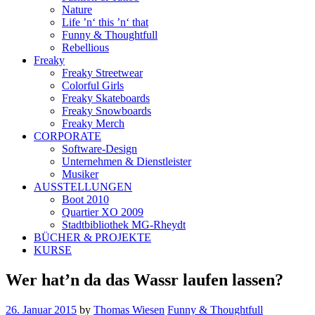
Nature
Life ’n‘ this ’n‘ that
Funny & Thoughtfull
Rebellious
Freaky
Freaky Streetwear
Colorful Girls
Freaky Skateboards
Freaky Snowboards
Freaky Merch
CORPORATE
Software-Design
Unternehmen & Dienstleister
Musiker
AUSSTELLUNGEN
Boot 2010
Quartier XO 2009
Stadtbibliothek MG-Rheydt
BÜCHER & PROJEKTE
KURSE
Wer hat’n da das Wassr laufen lassen?
26. Januar 2015
by
Thomas Wiesen
Funny & Thoughtfull