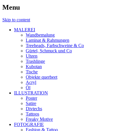
Menu
Skip to content
MALEREI
Wandbemalung
Laminat & Rahmungen
Treeheads, Farbschweine & Co
Gürtel, Schmuck und Co
Uhren
Trashlinge
Kubotan
Tische
Objekte querbeet
Acryl
Öl
ILLUSTRATION
Poster
Satire
Divtechs
Tattoos
Freaky Motive
FOTOGRAFIE
Fashion & Tattoo