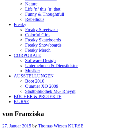
Nature
Life ’n‘ this ’n‘ that
Funny & Thoughtfull
Rebellious
Freaky
Freaky Streetwear
Colorful Girls
Freaky Skateboards
Freaky Snowboards
Freaky Merch
CORPORATE
Software-Design
Unternehmen & Dienstleister
Musiker
AUSSTELLUNGEN
Boot 2010
Quartier XO 2009
Stadtbibliothek MG-Rheydt
BÜCHER & PROJEKTE
KURSE
von Franziska
27. Januar 2015
by
Thomas Wiesen
KURSE