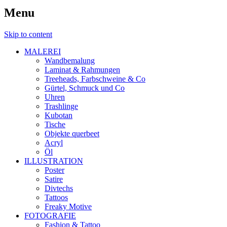
Menu
Skip to content
MALEREI
Wandbemalung
Laminat & Rahmungen
Treeheads, Farbschweine & Co
Gürtel, Schmuck und Co
Uhren
Trashlinge
Kubotan
Tische
Objekte querbeet
Acryl
Öl
ILLUSTRATION
Poster
Satire
Divtechs
Tattoos
Freaky Motive
FOTOGRAFIE
Fashion & Tattoo