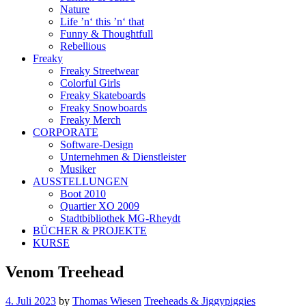
Nature
Life ’n‘ this ’n‘ that
Funny & Thoughtfull
Rebellious
Freaky
Freaky Streetwear
Colorful Girls
Freaky Skateboards
Freaky Snowboards
Freaky Merch
CORPORATE
Software-Design
Unternehmen & Dienstleister
Musiker
AUSSTELLUNGEN
Boot 2010
Quartier XO 2009
Stadtbibliothek MG-Rheydt
BÜCHER & PROJEKTE
KURSE
Venom Treehead
4. Juli 2023
by
Thomas Wiesen
Treeheads & Jiggypiggies