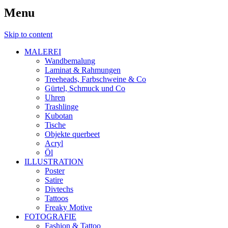
Menu
Skip to content
MALEREI
Wandbemalung
Laminat & Rahmungen
Treeheads, Farbschweine & Co
Gürtel, Schmuck und Co
Uhren
Trashlinge
Kubotan
Tische
Objekte querbeet
Acryl
Öl
ILLUSTRATION
Poster
Satire
Divtechs
Tattoos
Freaky Motive
FOTOGRAFIE
Fashion & Tattoo