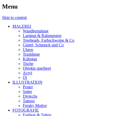
Menu
Skip to content
MALEREI
Wandbemalung
Laminat & Rahmungen
Treeheads, Farbschweine & Co
Gürtel, Schmuck und Co
Uhren
Trashlinge
Kubotan
Tische
Objekte querbeet
Acryl
Öl
ILLUSTRATION
Poster
Satire
Divtechs
Tattoos
Freaky Motive
FOTOGRAFIE
Fashion & Tattoo