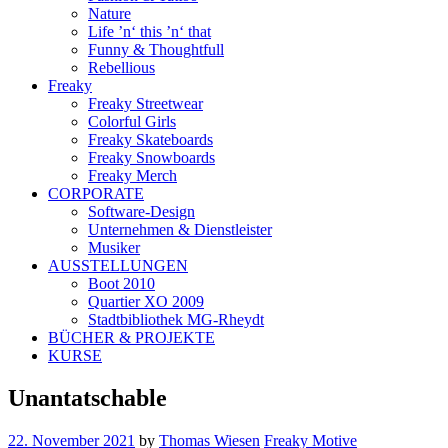
Nature
Life ’n‘ this ’n‘ that
Funny & Thoughtfull
Rebellious
Freaky
Freaky Streetwear
Colorful Girls
Freaky Skateboards
Freaky Snowboards
Freaky Merch
CORPORATE
Software-Design
Unternehmen & Dienstleister
Musiker
AUSSTELLUNGEN
Boot 2010
Quartier XO 2009
Stadtbibliothek MG-Rheydt
BÜCHER & PROJEKTE
KURSE
Unantatschable
22. November 2021
by
Thomas Wiesen
Freaky Motive