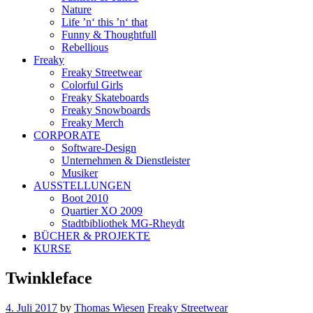
Nature
Life ’n‘ this ’n‘ that
Funny & Thoughtfull
Rebellious
Freaky
Freaky Streetwear
Colorful Girls
Freaky Skateboards
Freaky Snowboards
Freaky Merch
CORPORATE
Software-Design
Unternehmen & Dienstleister
Musiker
AUSSTELLUNGEN
Boot 2010
Quartier XO 2009
Stadtbibliothek MG-Rheydt
BÜCHER & PROJEKTE
KURSE
Twinkleface
4. Juli 2017
by
Thomas Wiesen
Freaky Streetwear