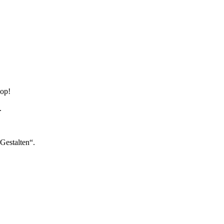
hop!
.
Gestalten“.