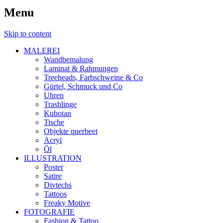
Menu
Skip to content
MALEREI
Wandbemalung
Laminat & Rahmungen
Treeheads, Farbschweine & Co
Gürtel, Schmuck und Co
Uhren
Trashlinge
Kubotan
Tische
Objekte querbeet
Acryl
Öl
ILLUSTRATION
Poster
Satire
Divtechs
Tattoos
Freaky Motive
FOTOGRAFIE
Fashion & Tattoo