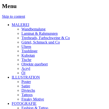
Menu
Skip to content
MALEREI
Wandbemalung
Laminat & Rahmungen
Treeheads, Farbschweine & Co
Gürtel, Schmuck und Co
Uhren
Trashlinge
Kubotan
Tische
Objekte querbeet
Acryl
Öl
ILLUSTRATION
Poster
Satire
Divtechs
Tattoos
Freaky Motive
FOTOGRAFIE
Fashion & Tattoo