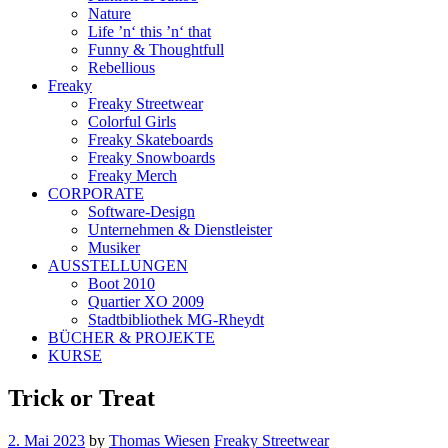
Nature
Life ’n‘ this ’n‘ that
Funny & Thoughtfull
Rebellious
Freaky
Freaky Streetwear
Colorful Girls
Freaky Skateboards
Freaky Snowboards
Freaky Merch
CORPORATE
Software-Design
Unternehmen & Dienstleister
Musiker
AUSSTELLUNGEN
Boot 2010
Quartier XO 2009
Stadtbibliothek MG-Rheydt
BÜCHER & PROJEKTE
KURSE
Trick or Treat
2. Mai 2023
by
Thomas Wiesen
Freaky Streetwear