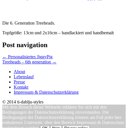
Die 6. Generation Treeheads.
Topfgröße: 13cm und 2x16cm – handlackiert und handbemalt
Post navigation
←
Personalisiertes JiggyPig
Treeheads – 6th generation
→
About
Lebenslauf
Presse
Kontakt
Impressum & Datenschutzerklärung
© 2014 ti-dablju-styles
Mit dem Besuch dieser Webseite erklären Sie sich mit den
Bedingungen der Datenschutzerklärung einverstanden. Die
Bedingungen der Datenschutzerklärung können am Fuß jeder hier
enthaltenen Unterseite, über den Bereich Impressum & Datenschutz
nachgelesen werden.