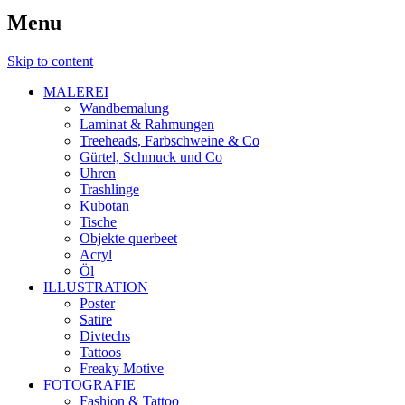
Menu
Skip to content
MALEREI
Wandbemalung
Laminat & Rahmungen
Treeheads, Farbschweine & Co
Gürtel, Schmuck und Co
Uhren
Trashlinge
Kubotan
Tische
Objekte querbeet
Acryl
Öl
ILLUSTRATION
Poster
Satire
Divtechs
Tattoos
Freaky Motive
FOTOGRAFIE
Fashion & Tattoo