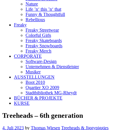
Nature
Life ’n‘ this ’n‘ that
Funny & Thoughtfull
Rebellious
Freaky
Freaky Streetwear
Colorful Girls
Freaky Skateboards
Freaky Snowboards
Freaky Merch
CORPORATE
Software-Design
Unternehmen & Dienstleister
Musiker
AUSSTELLUNGEN
Boot 2010
Quartier XO 2009
Stadtbibliothek MG-Rheydt
BÜCHER & PROJEKTE
KURSE
Treeheads – 6th generation
4. Juli 2023
by
Thomas Wiesen
Treeheads & Jiggypiggies