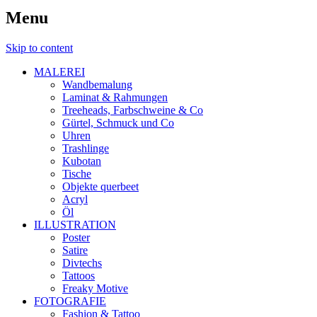
Menu
Skip to content
MALEREI
Wandbemalung
Laminat & Rahmungen
Treeheads, Farbschweine & Co
Gürtel, Schmuck und Co
Uhren
Trashlinge
Kubotan
Tische
Objekte querbeet
Acryl
Öl
ILLUSTRATION
Poster
Satire
Divtechs
Tattoos
Freaky Motive
FOTOGRAFIE
Fashion & Tattoo