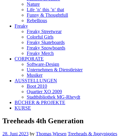
Nature
Life ’n‘ this ’n‘ that
Funny & Thoughtfull
Rebellious
Freaky
Freaky Streetwear
Colorful Girls
Freaky Skateboards
Freaky Snowboards
Freaky Merch
CORPORATE
Software-Design
Unternehmen & Dienstleister
Musiker
AUSSTELLUNGEN
Boot 2010
Quartier XO 2009
Stadtbibliothek MG-Rheydt
BÜCHER & PROJEKTE
KURSE
Treeheads 4th Generation
28. Juni 2023
by
Thomas Wiesen
Treeheads & Jiggypiggies