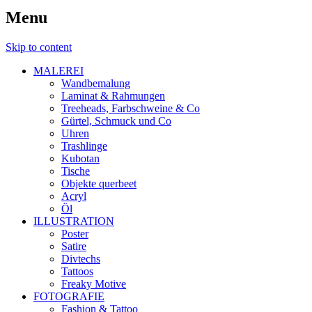
Menu
Skip to content
MALEREI
Wandbemalung
Laminat & Rahmungen
Treeheads, Farbschweine & Co
Gürtel, Schmuck und Co
Uhren
Trashlinge
Kubotan
Tische
Objekte querbeet
Acryl
Öl
ILLUSTRATION
Poster
Satire
Divtechs
Tattoos
Freaky Motive
FOTOGRAFIE
Fashion & Tattoo