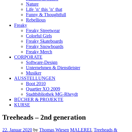
Nature
Life ’n‘ this ’n‘ that
Funny & Thoughtfull
Rebellious
Freaky
Freaky Streetwear
Colorful Girls
Freaky Skateboards
Freaky Snowboards
Freaky Merch
CORPORATE
Software-Design
Unternehmen & Dienstleister
Musiker
AUSSTELLUNGEN
Boot 2010
Quartier XO 2009
Stadtbibliothek MG-Rheydt
BÜCHER & PROJEKTE
KURSE
Treeheads – 2nd generation
22. Januar 2020
by
Thomas Wiesen
MALEREI
,
Treeheads &