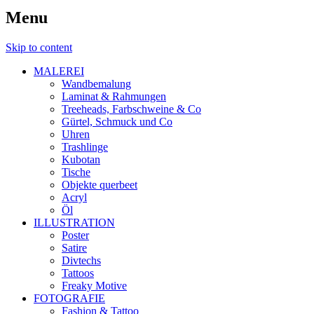
Menu
Skip to content
MALEREI
Wandbemalung
Laminat & Rahmungen
Treeheads, Farbschweine & Co
Gürtel, Schmuck und Co
Uhren
Trashlinge
Kubotan
Tische
Objekte querbeet
Acryl
Öl
ILLUSTRATION
Poster
Satire
Divtechs
Tattoos
Freaky Motive
FOTOGRAFIE
Fashion & Tattoo