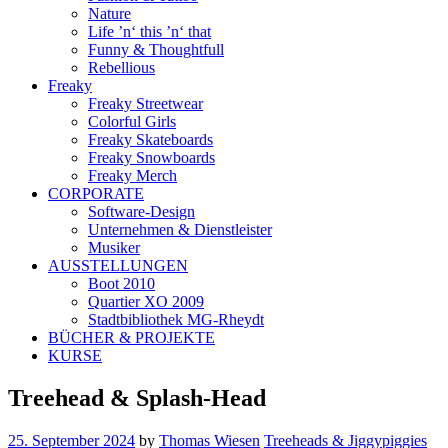
Nature
Life ’n‘ this ’n‘ that
Funny & Thoughtfull
Rebellious
Freaky
Freaky Streetwear
Colorful Girls
Freaky Skateboards
Freaky Snowboards
Freaky Merch
CORPORATE
Software-Design
Unternehmen & Dienstleister
Musiker
AUSSTELLUNGEN
Boot 2010
Quartier XO 2009
Stadtbibliothek MG-Rheydt
BÜCHER & PROJEKTE
KURSE
Treehead & Splash-Head
25. September 2024
by
Thomas Wiesen
Treeheads & Jiggypiggies