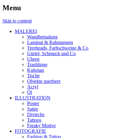
Menu
Skip to content
MALEREI
Wandbemalung
Laminat & Rahmungen
Treeheads, Farbschweine & Co
Gürtel, Schmuck und Co
Uhren
Trashlinge
Kubotan
Tische
Objekte querbeet
Acryl
Öl
ILLUSTRATION
Poster
Satire
Divtechs
Tattoos
Freaky Motive
FOTOGRAFIE
Fashion & Tattoo