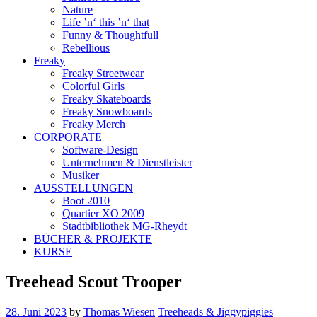
Nature
Life ’n‘ this ’n‘ that
Funny & Thoughtfull
Rebellious
Freaky
Freaky Streetwear
Colorful Girls
Freaky Skateboards
Freaky Snowboards
Freaky Merch
CORPORATE
Software-Design
Unternehmen & Dienstleister
Musiker
AUSSTELLUNGEN
Boot 2010
Quartier XO 2009
Stadtbibliothek MG-Rheydt
BÜCHER & PROJEKTE
KURSE
Treehead Scout Trooper
28. Juni 2023
by
Thomas Wiesen
Treeheads & Jiggypiggies