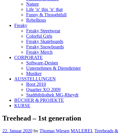
Nature
Life ’n‘ this ’n‘ that
Funny & Thoughtfull
Rebellious
Freaky
Freaky Streetwear
Colorful Girls
Freaky Skateboards
Freaky Snowboards
Freaky Merch
CORPORATE
Software-Design
Unternehmen & Dienstleister
Musiker
AUSSTELLUNGEN
Boot 2010
Quartier XO 2009
Stadtbibliothek MG-Rheydt
BÜCHER & PROJEKTE
KURSE
Treehead – 1st generation
22. Januar 2020
by
Thomas Wiesen
MALEREI
,
Treeheads &