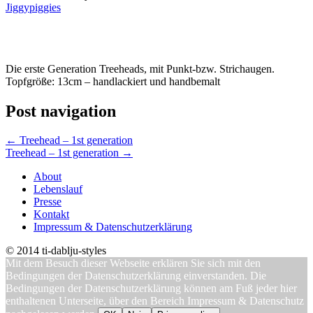
Jiggypiggies
Die erste Generation Treeheads, mit Punkt-bzw. Strichaugen.
Topfgröße: 13cm – handlackiert und handbemalt
Post navigation
←
Treehead – 1st generation
Treehead – 1st generation
→
About
Lebenslauf
Presse
Kontakt
Impressum & Datenschutzerklärung
© 2014 ti-dablju-styles
Mit dem Besuch dieser Webseite erklären Sie sich mit den
Bedingungen der Datenschutzerklärung einverstanden. Die
Bedingungen der Datenschutzerklärung können am Fuß jeder hier
enthaltenen Unterseite, über den Bereich Impressum & Datenschutz