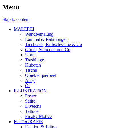
Menu
Skip to content
MALEREI
Wandbemalung
Laminat & Rahmungen
Treeheads, Farbschweine & Co
Gürtel, Schmuck und Co
Uhren
Trashlinge
Kubotan
Tische
Objekte querbeet
Acryl
Öl
ILLUSTRATION
Poster
Satire
Divtechs
Tattoos
Freaky Motive
FOTOGRAFIE
Fashion & Tattoo