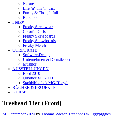
Nature
Life ’n‘ this ’n‘ that
Funny & Thoughtfull
Rebellious
Freaky
Freaky Streetwear
Colorful Girls
Freaky Skateboards
Freaky Snowboards
Freaky Merch
CORPORATE
Software-Design
Unternehmen & Dienstleister
Musiker
AUSSTELLUNGEN
Boot 2010
Quartier XO 2009
Stadtbibliothek MG-Rheydt
BÜCHER & PROJEKTE
KURSE
Treehead 13er (Front)
24. September 2024
by
Thomas Wiesen
Treeheads & Jiggypiggies