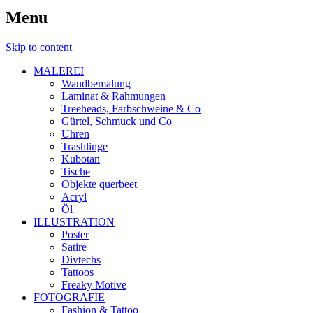
Menu
Skip to content
MALEREI
Wandbemalung
Laminat & Rahmungen
Treeheads, Farbschweine & Co
Gürtel, Schmuck und Co
Uhren
Trashlinge
Kubotan
Tische
Objekte querbeet
Acryl
Öl
ILLUSTRATION
Poster
Satire
Divtechs
Tattoos
Freaky Motive
FOTOGRAFIE
Fashion & Tattoo