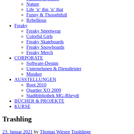
Nature
Life ’n‘ this ’n‘ that
Funny & Thoughtfull
Rebellious
Freaky
Freaky Streetwear
Colorful Girls
Freaky Skateboards
Freaky Snowboards
Freaky Merch
CORPORATE
Software-Design
Unternehmen & Dienstleister
Musiker
AUSSTELLUNGEN
Boot 2010
Quartier XO 2009
Stadtbibliothek MG-Rheydt
BÜCHER & PROJEKTE
KURSE
Trashling
23. Januar 2021
by
Thomas Wiesen
Trashlinge