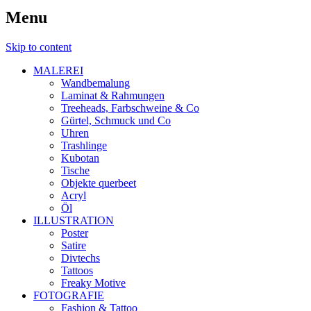
Menu
Skip to content
MALEREI
Wandbemalung
Laminat & Rahmungen
Treeheads, Farbschweine & Co
Gürtel, Schmuck und Co
Uhren
Trashlinge
Kubotan
Tische
Objekte querbeet
Acryl
Öl
ILLUSTRATION
Poster
Satire
Divtechs
Tattoos
Freaky Motive
FOTOGRAFIE
Fashion & Tattoo