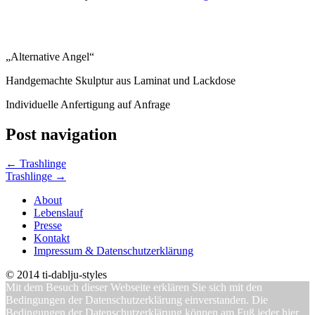
„Alternative Angel“
Handgemachte Skulptur aus Laminat und Lackdose
Individuelle Anfertigung auf Anfrage
Post navigation
←
Trashlinge
Trashlinge
→
About
Lebenslauf
Presse
Kontakt
Impressum & Datenschutzerklärung
© 2014 ti-dablju-styles
Mit dem Besuch dieser Webseite erklären Sie sich mit den
Bedingungen der Datenschutzerklärung einverstanden. Die
Bedingungen der Datenschutzerklärung können am Fuß jeder hier