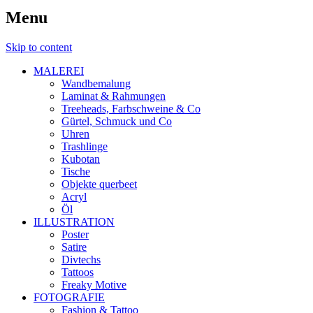
Menu
Skip to content
MALEREI
Wandbemalung
Laminat & Rahmungen
Treeheads, Farbschweine & Co
Gürtel, Schmuck und Co
Uhren
Trashlinge
Kubotan
Tische
Objekte querbeet
Acryl
Öl
ILLUSTRATION
Poster
Satire
Divtechs
Tattoos
Freaky Motive
FOTOGRAFIE
Fashion & Tattoo