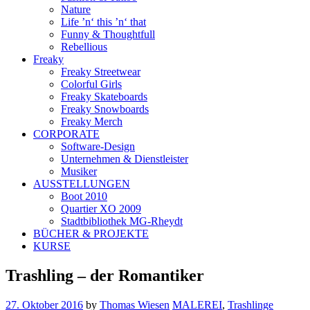
Nature
Life ’n‘ this ’n‘ that
Funny & Thoughtfull
Rebellious
Freaky
Freaky Streetwear
Colorful Girls
Freaky Skateboards
Freaky Snowboards
Freaky Merch
CORPORATE
Software-Design
Unternehmen & Dienstleister
Musiker
AUSSTELLUNGEN
Boot 2010
Quartier XO 2009
Stadtbibliothek MG-Rheydt
BÜCHER & PROJEKTE
KURSE
Trashling – der Romantiker
27. Oktober 2016
by
Thomas Wiesen
MALEREI
,
Trashlinge