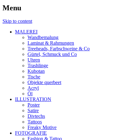
Menu
Skip to content
MALEREI
Wandbemalung
Laminat & Rahmungen
Treeheads, Farbschweine & Co
Gürtel, Schmuck und Co
Uhren
Trashlinge
Kubotan
Tische
Objekte querbeet
Acryl
Öl
ILLUSTRATION
Poster
Satire
Divtechs
Tattoos
Freaky Motive
FOTOGRAFIE
Fashion & Tattoo