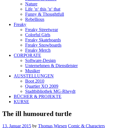
Nature
Life ’n‘ this ’n‘ that
Funny & Thoughtfull
Rebellious
Freaky
Freaky Streetwear
Colorful Girls
Freaky Skateboards
Freaky Snowboards
Freaky Merch
CORPORATE
Software-Design
Unternehmen & Dienstleister
Musiker
AUSSTELLUNGEN
Boot 2010
Quartier XO 2009
Stadtbibliothek MG-Rheydt
BÜCHER & PROJEKTE
KURSE
The ill humoured turtle
13. Januar 2015
by
Thomas Wiesen
Comic & Characters