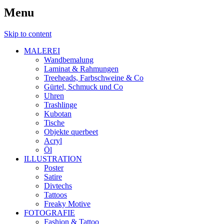
Menu
Skip to content
MALEREI
Wandbemalung
Laminat & Rahmungen
Treeheads, Farbschweine & Co
Gürtel, Schmuck und Co
Uhren
Trashlinge
Kubotan
Tische
Objekte querbeet
Acryl
Öl
ILLUSTRATION
Poster
Satire
Divtechs
Tattoos
Freaky Motive
FOTOGRAFIE
Fashion & Tattoo