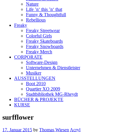
Nature
Life ’n‘ this ’n‘ that
Funny & Thoughtfull
Rebellious
Freaky
Freaky Streetwear
Colorful Girls
Freaky Skateboards
Freaky Snowboards
Freaky Merch
CORPORATE
Software-Design
Unternehmen & Dienstleister
Musiker
AUSSTELLUNGEN
Boot 2010
Quartier XO 2009
Stadtbibliothek MG-Rheydt
BÜCHER & PROJEKTE
KURSE
surfflower
17. Januar 2015
by
Thomas Wiesen
Acryl