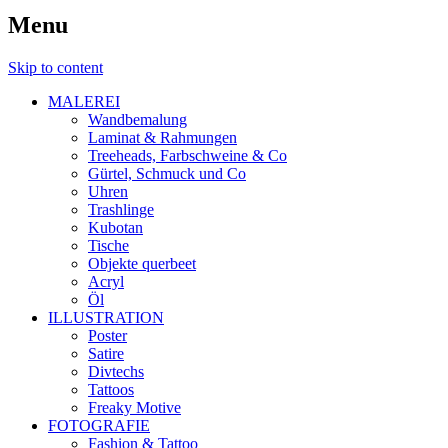
Menu
Skip to content
MALEREI
Wandbemalung
Laminat & Rahmungen
Treeheads, Farbschweine & Co
Gürtel, Schmuck und Co
Uhren
Trashlinge
Kubotan
Tische
Objekte querbeet
Acryl
Öl
ILLUSTRATION
Poster
Satire
Divtechs
Tattoos
Freaky Motive
FOTOGRAFIE
Fashion & Tattoo