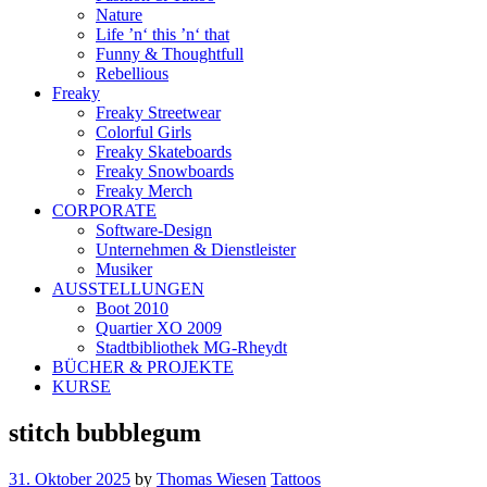
Nature
Life ’n‘ this ’n‘ that
Funny & Thoughtfull
Rebellious
Freaky
Freaky Streetwear
Colorful Girls
Freaky Skateboards
Freaky Snowboards
Freaky Merch
CORPORATE
Software-Design
Unternehmen & Dienstleister
Musiker
AUSSTELLUNGEN
Boot 2010
Quartier XO 2009
Stadtbibliothek MG-Rheydt
BÜCHER & PROJEKTE
KURSE
stitch bubblegum
31. Oktober 2025
by
Thomas Wiesen
Tattoos