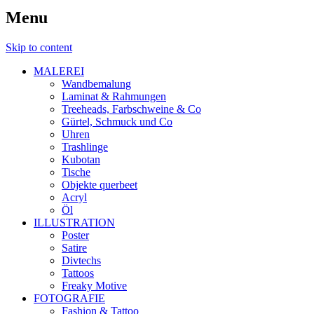
Menu
Skip to content
MALEREI
Wandbemalung
Laminat & Rahmungen
Treeheads, Farbschweine & Co
Gürtel, Schmuck und Co
Uhren
Trashlinge
Kubotan
Tische
Objekte querbeet
Acryl
Öl
ILLUSTRATION
Poster
Satire
Divtechs
Tattoos
Freaky Motive
FOTOGRAFIE
Fashion & Tattoo