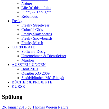
Nature
Life ’n‘ this ’n‘ that
Funny & Thoughtfull
Rebellious
Freaky
Freaky Streetwear
Colorful Girls
Freaky Skateboards
Freaky Snowboards
Freaky Merch
CORPORATE
Software-Design
Unternehmen & Dienstleister
Musiker
AUSSTELLUNGEN
Boot 2010
Quartier XO 2009
Stadtbibliothek MG-Rheydt
BÜCHER & PROJEKTE
KURSE
Spülung
26. Januar 2015
by
Thomas Wiesen
Nature