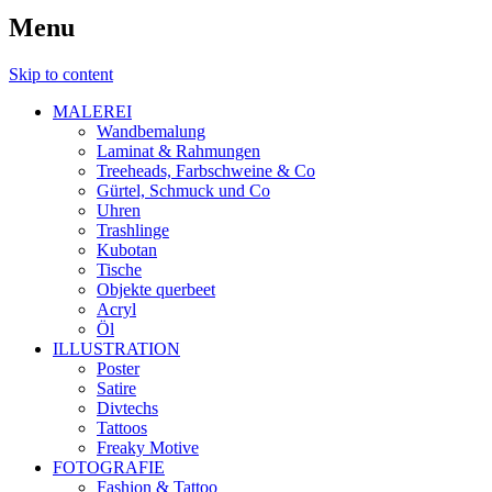
Menu
Skip to content
MALEREI
Wandbemalung
Laminat & Rahmungen
Treeheads, Farbschweine & Co
Gürtel, Schmuck und Co
Uhren
Trashlinge
Kubotan
Tische
Objekte querbeet
Acryl
Öl
ILLUSTRATION
Poster
Satire
Divtechs
Tattoos
Freaky Motive
FOTOGRAFIE
Fashion & Tattoo