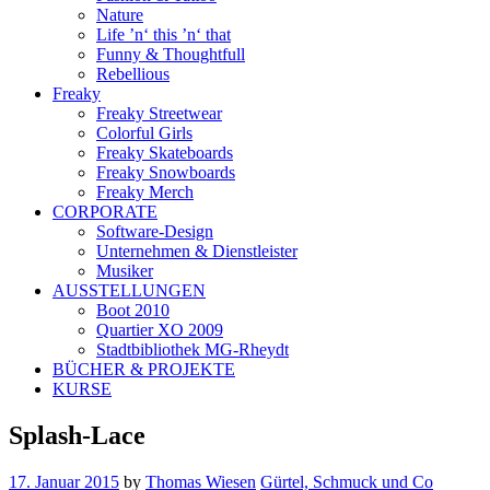
Nature
Life ’n‘ this ’n‘ that
Funny & Thoughtfull
Rebellious
Freaky
Freaky Streetwear
Colorful Girls
Freaky Skateboards
Freaky Snowboards
Freaky Merch
CORPORATE
Software-Design
Unternehmen & Dienstleister
Musiker
AUSSTELLUNGEN
Boot 2010
Quartier XO 2009
Stadtbibliothek MG-Rheydt
BÜCHER & PROJEKTE
KURSE
Splash-Lace
17. Januar 2015
by
Thomas Wiesen
Gürtel, Schmuck und Co