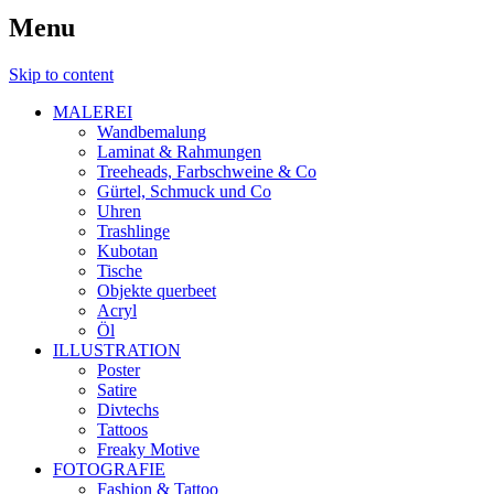
Menu
Skip to content
MALEREI
Wandbemalung
Laminat & Rahmungen
Treeheads, Farbschweine & Co
Gürtel, Schmuck und Co
Uhren
Trashlinge
Kubotan
Tische
Objekte querbeet
Acryl
Öl
ILLUSTRATION
Poster
Satire
Divtechs
Tattoos
Freaky Motive
FOTOGRAFIE
Fashion & Tattoo