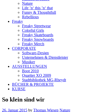
Nature
Life ’n‘ this ’n‘ that
Funny & Thoughtfull
Rebellious
Freaky
Freaky Streetwear
Colorful Girls
Freaky Skateboards
Freaky Snowboards
Freaky Merch
CORPORATE
Software-Design
Unternehmen & Dienstleister
Musiker
AUSSTELLUNGEN
Boot 2010
Quartier XO 2009
Stadtbibliothek MG-Rheydt
BÜCHER & PROJEKTE
KURSE
So klein sind wir
26. Januar 2015
by
Thomas Wiesen
Nature