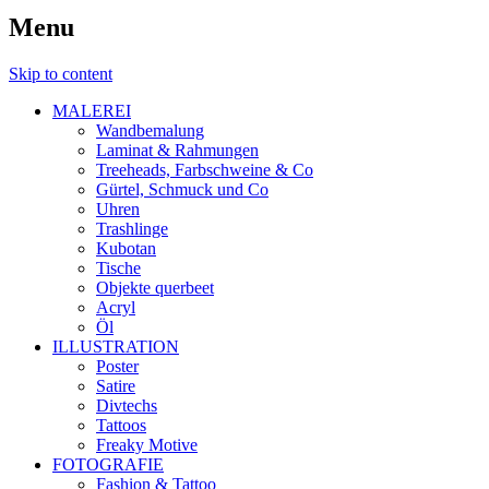
Menu
Skip to content
MALEREI
Wandbemalung
Laminat & Rahmungen
Treeheads, Farbschweine & Co
Gürtel, Schmuck und Co
Uhren
Trashlinge
Kubotan
Tische
Objekte querbeet
Acryl
Öl
ILLUSTRATION
Poster
Satire
Divtechs
Tattoos
Freaky Motive
FOTOGRAFIE
Fashion & Tattoo