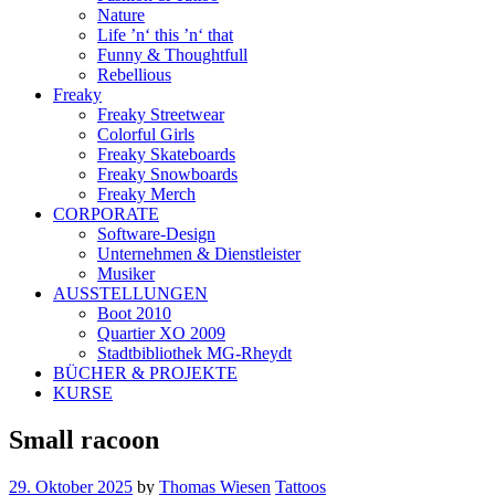
Nature
Life ’n‘ this ’n‘ that
Funny & Thoughtfull
Rebellious
Freaky
Freaky Streetwear
Colorful Girls
Freaky Skateboards
Freaky Snowboards
Freaky Merch
CORPORATE
Software-Design
Unternehmen & Dienstleister
Musiker
AUSSTELLUNGEN
Boot 2010
Quartier XO 2009
Stadtbibliothek MG-Rheydt
BÜCHER & PROJEKTE
KURSE
Small racoon
29. Oktober 2025
by
Thomas Wiesen
Tattoos