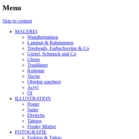
Menu
Skip to content
MALEREI
Wandbemalung
Laminat & Rahmungen
Treeheads, Farbschweine & Co
Gürtel, Schmuck und Co
Uhren
Trashlinge
Kubotan
Tische
Objekte querbeet
Acryl
Öl
ILLUSTRATION
Poster
Satire
Divtechs
Tattoos
Freaky Motive
FOTOGRAFIE
Fashion & Tattoo