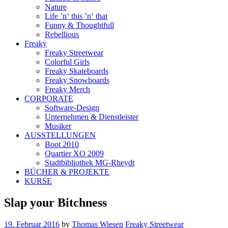
Nature
Life ’n‘ this ’n‘ that
Funny & Thoughtfull
Rebellious
Freaky
Freaky Streetwear
Colorful Girls
Freaky Skateboards
Freaky Snowboards
Freaky Merch
CORPORATE
Software-Design
Unternehmen & Dienstleister
Musiker
AUSSTELLUNGEN
Boot 2010
Quartier XO 2009
Stadtbibliothek MG-Rheydt
BÜCHER & PROJEKTE
KURSE
Slap your Bitchness
19. Februar 2016
by
Thomas Wiesen
Freaky Streetwear