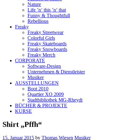
Nature
Life ’n‘ this ’n‘ that
Funny & Thoughtfull
Rebellious
Freaky
Freaky Streetwear
Colorful Girls
Freaky Skateboards
Freaky Snowboards
Freaky Merch
CORPORATE
Software-Design
Unternehmen & Dienstleister
Musiker
AUSSTELLUNGEN
Boot 2010
Quartier XO 2009
Stadtbibliothek MG-Rheydt
BÜCHER & PROJEKTE
KURSE
Shirt „Pffh“
15. Januar 2015
by
Thomas Wiesen
Musiker