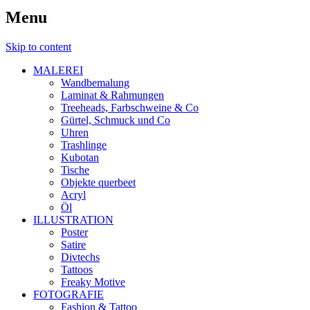
Menu
Skip to content
MALEREI
Wandbemalung
Laminat & Rahmungen
Treeheads, Farbschweine & Co
Gürtel, Schmuck und Co
Uhren
Trashlinge
Kubotan
Tische
Objekte querbeet
Acryl
Öl
ILLUSTRATION
Poster
Satire
Divtechs
Tattoos
Freaky Motive
FOTOGRAFIE
Fashion & Tattoo