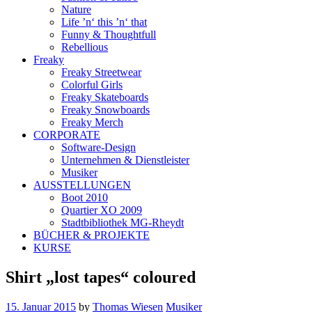
Nature
Life ’n‘ this ’n‘ that
Funny & Thoughtfull
Rebellious
Freaky
Freaky Streetwear
Colorful Girls
Freaky Skateboards
Freaky Snowboards
Freaky Merch
CORPORATE
Software-Design
Unternehmen & Dienstleister
Musiker
AUSSTELLUNGEN
Boot 2010
Quartier XO 2009
Stadtbibliothek MG-Rheydt
BÜCHER & PROJEKTE
KURSE
Shirt „lost tapes“ coloured
15. Januar 2015
by
Thomas Wiesen
Musiker