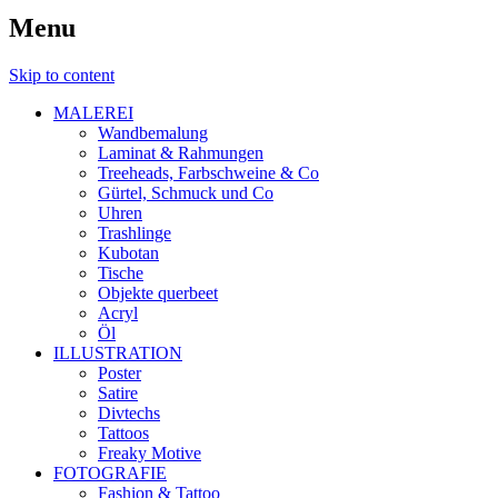
Menu
Skip to content
MALEREI
Wandbemalung
Laminat & Rahmungen
Treeheads, Farbschweine & Co
Gürtel, Schmuck und Co
Uhren
Trashlinge
Kubotan
Tische
Objekte querbeet
Acryl
Öl
ILLUSTRATION
Poster
Satire
Divtechs
Tattoos
Freaky Motive
FOTOGRAFIE
Fashion & Tattoo