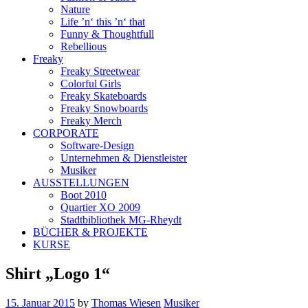
Nature
Life ’n‘ this ’n‘ that
Funny & Thoughtfull
Rebellious
Freaky
Freaky Streetwear
Colorful Girls
Freaky Skateboards
Freaky Snowboards
Freaky Merch
CORPORATE
Software-Design
Unternehmen & Dienstleister
Musiker
AUSSTELLUNGEN
Boot 2010
Quartier XO 2009
Stadtbibliothek MG-Rheydt
BÜCHER & PROJEKTE
KURSE
Shirt „Logo 1“
15. Januar 2015
by
Thomas Wiesen
Musiker