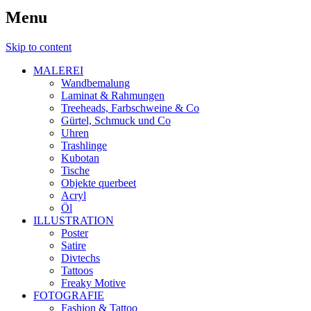
Menu
Skip to content
MALEREI
Wandbemalung
Laminat & Rahmungen
Treeheads, Farbschweine & Co
Gürtel, Schmuck und Co
Uhren
Trashlinge
Kubotan
Tische
Objekte querbeet
Acryl
Öl
ILLUSTRATION
Poster
Satire
Divtechs
Tattoos
Freaky Motive
FOTOGRAFIE
Fashion & Tattoo