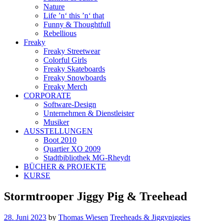
Nature
Life ’n‘ this ’n‘ that
Funny & Thoughtfull
Rebellious
Freaky
Freaky Streetwear
Colorful Girls
Freaky Skateboards
Freaky Snowboards
Freaky Merch
CORPORATE
Software-Design
Unternehmen & Dienstleister
Musiker
AUSSTELLUNGEN
Boot 2010
Quartier XO 2009
Stadtbibliothek MG-Rheydt
BÜCHER & PROJEKTE
KURSE
Stormtrooper Jiggy Pig & Treehead
28. Juni 2023
by
Thomas Wiesen
Treeheads & Jiggypiggies