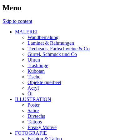
Menu
Skip to content
MALEREI
Wandbemalung
Laminat & Rahmungen
Treeheads, Farbschweine & Co
Gürtel, Schmuck und Co
Uhren
Trashlinge
Kubotan
Tische
Objekte querbeet
Acryl
Öl
ILLUSTRATION
Poster
Satire
Divtechs
Tattoos
Freaky Motive
FOTOGRAFIE
Fashion & Tattoo