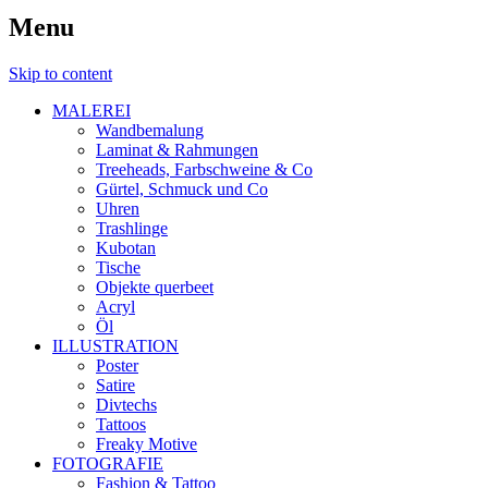
Menu
Skip to content
MALEREI
Wandbemalung
Laminat & Rahmungen
Treeheads, Farbschweine & Co
Gürtel, Schmuck und Co
Uhren
Trashlinge
Kubotan
Tische
Objekte querbeet
Acryl
Öl
ILLUSTRATION
Poster
Satire
Divtechs
Tattoos
Freaky Motive
FOTOGRAFIE
Fashion & Tattoo