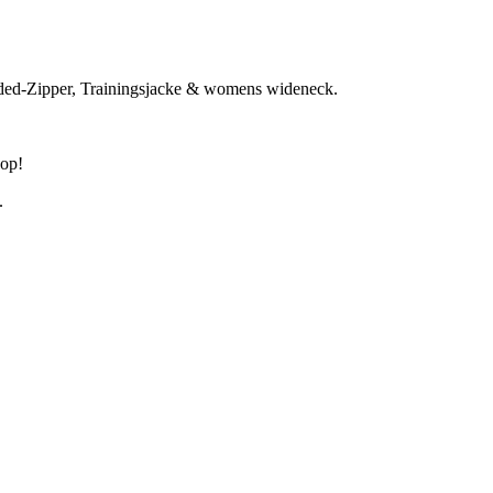
oded-Zipper, Trainingsjacke & womens wideneck.
hop!
.