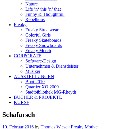
Nature
Life ’n‘ this ’n‘ that
Funny & Thoughtfull
Rebellious
Freaky
Freaky Streetwear
Colorful Girls
Freaky Skateboards
Freaky Snowboards
Freaky Merch
CORPORATE
Software-Design
Unternehmen & Dienstleister
Musiker
AUSSTELLUNGEN
Boot 2010
Quartier XO 2009
Stadtbibliothek MG-Rheydt
BÜCHER & PROJEKTE
KURSE
Schafarsch
19. Februar 2016
by
Thomas Wiesen
Freaky Motive