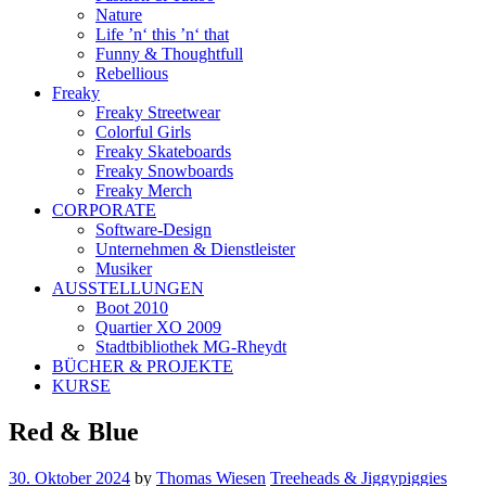
Nature
Life ’n‘ this ’n‘ that
Funny & Thoughtfull
Rebellious
Freaky
Freaky Streetwear
Colorful Girls
Freaky Skateboards
Freaky Snowboards
Freaky Merch
CORPORATE
Software-Design
Unternehmen & Dienstleister
Musiker
AUSSTELLUNGEN
Boot 2010
Quartier XO 2009
Stadtbibliothek MG-Rheydt
BÜCHER & PROJEKTE
KURSE
Red & Blue
30. Oktober 2024
by
Thomas Wiesen
Treeheads & Jiggypiggies