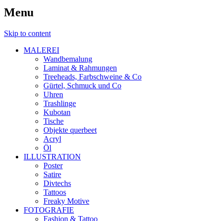
Menu
Skip to content
MALEREI
Wandbemalung
Laminat & Rahmungen
Treeheads, Farbschweine & Co
Gürtel, Schmuck und Co
Uhren
Trashlinge
Kubotan
Tische
Objekte querbeet
Acryl
Öl
ILLUSTRATION
Poster
Satire
Divtechs
Tattoos
Freaky Motive
FOTOGRAFIE
Fashion & Tattoo