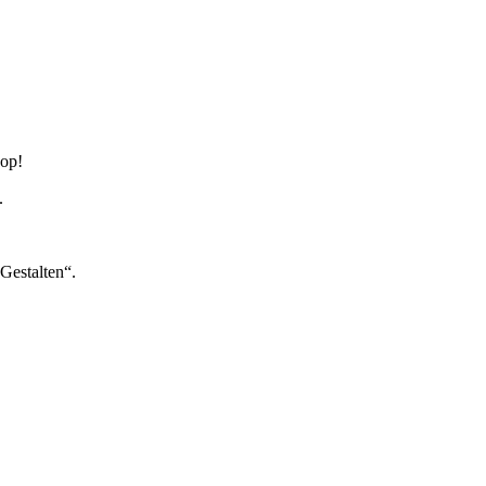
hop!
.
Gestalten“.