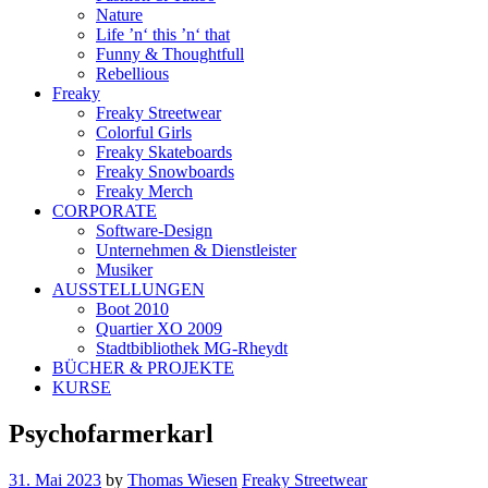
Nature
Life ’n‘ this ’n‘ that
Funny & Thoughtfull
Rebellious
Freaky
Freaky Streetwear
Colorful Girls
Freaky Skateboards
Freaky Snowboards
Freaky Merch
CORPORATE
Software-Design
Unternehmen & Dienstleister
Musiker
AUSSTELLUNGEN
Boot 2010
Quartier XO 2009
Stadtbibliothek MG-Rheydt
BÜCHER & PROJEKTE
KURSE
Psychofarmerkarl
31. Mai 2023
by
Thomas Wiesen
Freaky Streetwear