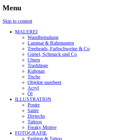
Menu
Skip to content
MALEREI
Wandbemalung
Laminat & Rahmungen
Treeheads, Farbschweine & Co
Gürtel, Schmuck und Co
Uhren
Trashlinge
Kubotan
Tische
Objekte querbeet
Acryl
Öl
ILLUSTRATION
Poster
Satire
Divtechs
Tattoos
Freaky Motive
FOTOGRAFIE
Fashion & Tattoo