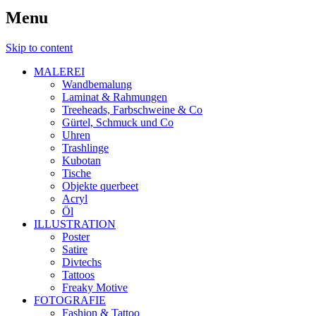
Menu
Skip to content
MALEREI
Wandbemalung
Laminat & Rahmungen
Treeheads, Farbschweine & Co
Gürtel, Schmuck und Co
Uhren
Trashlinge
Kubotan
Tische
Objekte querbeet
Acryl
Öl
ILLUSTRATION
Poster
Satire
Divtechs
Tattoos
Freaky Motive
FOTOGRAFIE
Fashion & Tattoo