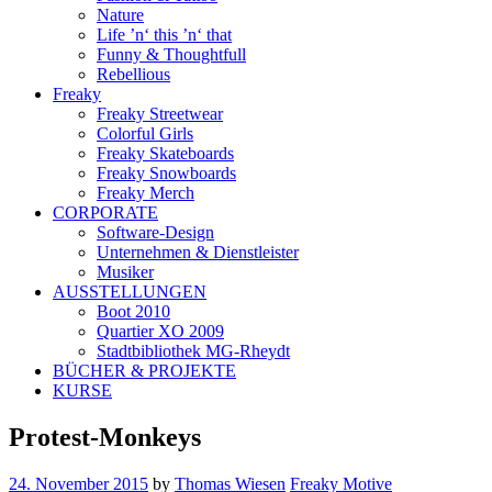
Nature
Life ’n‘ this ’n‘ that
Funny & Thoughtfull
Rebellious
Freaky
Freaky Streetwear
Colorful Girls
Freaky Skateboards
Freaky Snowboards
Freaky Merch
CORPORATE
Software-Design
Unternehmen & Dienstleister
Musiker
AUSSTELLUNGEN
Boot 2010
Quartier XO 2009
Stadtbibliothek MG-Rheydt
BÜCHER & PROJEKTE
KURSE
Protest-Monkeys
24. November 2015
by
Thomas Wiesen
Freaky Motive