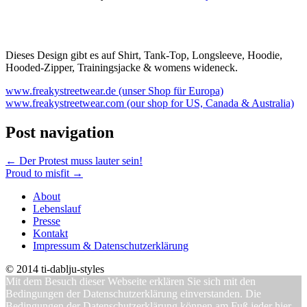
Dieses Design gibt es auf Shirt, Tank-Top, Longsleeve, Hoodie,
Hooded-Zipper, Trainingsjacke & womens wideneck.
www.freakystreetwear.de (unser Shop für Europa)
www.freakystreetwear.com (our shop for US, Canada & Australia)
Post navigation
←
Der Protest muss lauter sein!
Proud to misfit
→
About
Lebenslauf
Presse
Kontakt
Impressum & Datenschutzerklärung
© 2014 ti-dablju-styles
Mit dem Besuch dieser Webseite erklären Sie sich mit den
Bedingungen der Datenschutzerklärung einverstanden. Die
Bedingungen der Datenschutzerklärung können am Fuß jeder hier